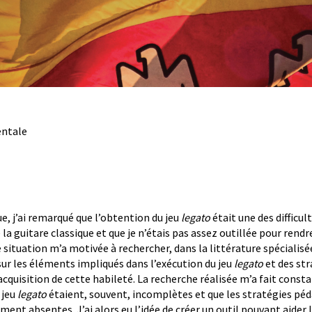
entale
, j’ai remarqué que l’obtention du jeu
legato
était une des difficu
la guitare classique et que je n’étais pas assez outillée pour rend
situation m’a motivée à rechercher, dans la littérature spécialis
r les éléments impliqués dans l’exécution du jeu
legato
et des st
acquisition de cette habileté. La recherche réalisée m’a fait const
 jeu
legato
étaient, souvent, incomplètes et que les stratégies pé
nt absentes. J’ai alors eu l’idée de créer un outil pouvant aider l