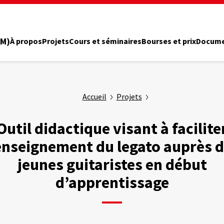
PM)
À propos
Projets
Cours et séminaires
Bourses et prix
Docume
Accueil
Projets
Outil didactique visant à facilite
enseignement du legato auprès 
jeunes guitaristes en début
d’apprentissage