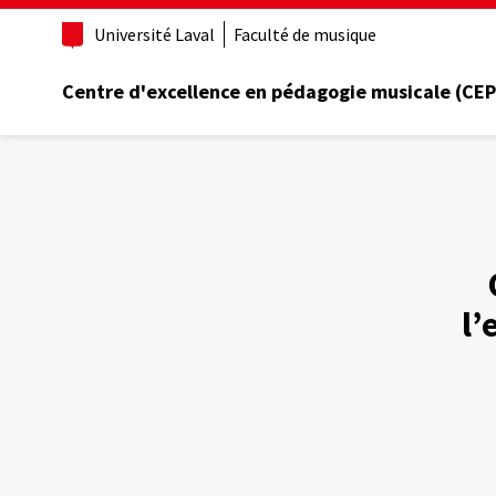
Aller
Université Laval
Faculté de musique
au
contenu
principal
Centre d'excellence en pédagogie musicale (CE
l’