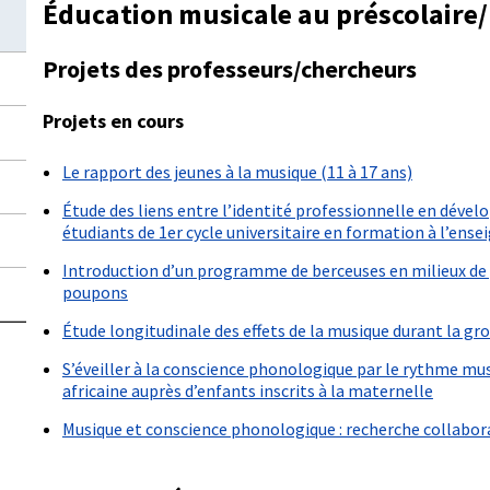
Éducation musicale au préscolaire
Projets des professeurs/chercheurs
Projets en cours
Le rapport des jeunes à la musique (11 à 17 ans)
Étude des liens entre l’identité professionnelle en dével
étudiants de 1er cycle universitaire en formation à l’ens
Introduction d’un programme de berceuses en milieux de ga
poupons
Étude longitudinale des effets de la musique durant la gro
S’éveiller à la conscience phonologique par le rythme musi
africaine auprès d’enfants inscrits à la maternelle
Musique et conscience phonologique : recherche collabora