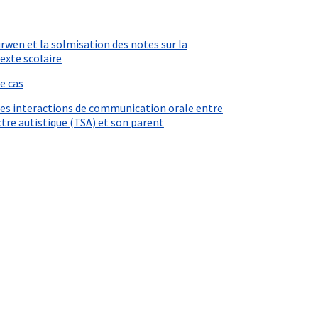
rwen et la solmisation des notes sur la
exte scolaire
e cas
 les interactions de communication orale entre
ctre autistique (TSA) et son parent