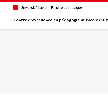
Aller
Université Laval
Faculté de musique
au
contenu
principal
Centre d'excellence en pédagogie musicale (CE