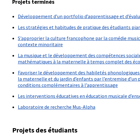
Projets terminés
Développement d’un portfolio d’apprentissage et d’éval
Les stratégies et habitudes de pratique des étudiants pi
S’approprier la culture francophone par la comédie musica
contexte minoritaire
La musique et le développement des compétences sociales, 
mathématiques à la maternelle à temps complet des éco
Favoriser le développement des habiletés phonologiques 
la maternelle et du jardin d’enfants par l’entremise d’u
conditions complémentaires à l’apprentissage
Les interventions éducatives en éducation musicale d’en
Laboratoire de recherche Mus-Alpha
Projets des étudiants