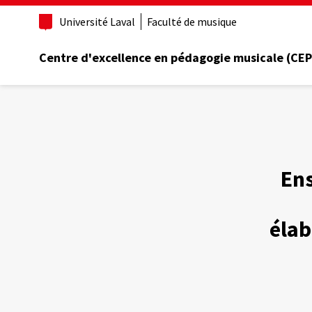
Aller
Université Laval
Faculté de musique
au
contenu
principal
Centre d'excellence en pédagogie musicale (CE
En
élab