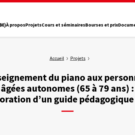
PM)
À propos
Projets
Cours et séminaires
Bourses et prix
Docume
Accueil
Projets
seignement du piano aux person
âgées autonomes (65 à 79 ans) :
oration d’un guide pédagogiqu