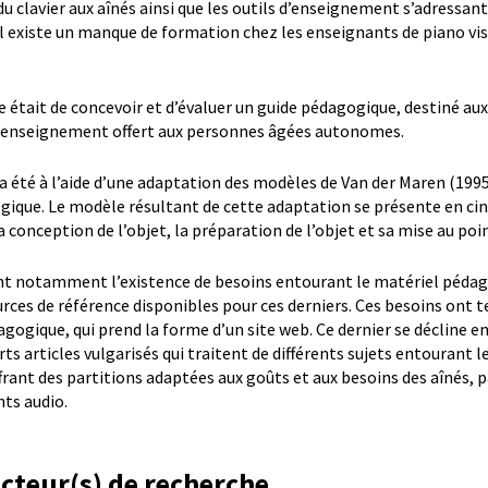
u clavier aux aînés ainsi que les outils d’enseignement s’adressan
’il existe un manque de formation chez les enseignants de piano vi
e était de concevoir et d’évaluer un guide pédagogique, destiné aux
e l’enseignement offert aux personnes âgées autonomes.
a été à l’aide d’une adaptation des modèles de Van der Maren (199
gique. Le modèle résultant de cette adaptation se présente en cinq
a conception de l’objet, la préparation de l’objet et sa mise au poi
uent notamment l’existence de besoins entourant le matériel pédag
rces de référence disponibles pour ces derniers. Ces besoins ont t
agogique, qui prend la forme d’un site web. Ce dernier se décline e
urts articles vulgarisés qui traitent de différents sujets entourant 
frant des partitions adaptées aux goûts et aux besoins des aînés, p
ts audio.
ecteur(s) de recherche