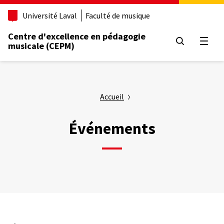
Aller
Université Laval
Faculté de musique
au
contenu
Centre d'excellence en pédagogie
principal
Ouvrir
musicale (CEPM)
Accueil
Événements